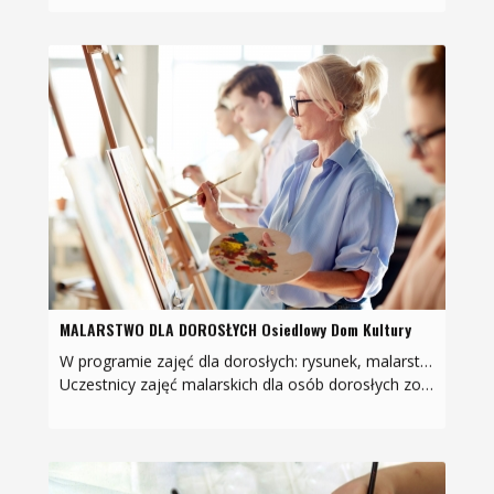
MALARSTWO DLA DOROSŁYCH Osiedlowy Dom Kultury
W programie zajęć dla dorosłych: rysunek, malarstwo sztalugowe (olej, akryl, tempera).
Uczestnicy zajęć malarskich dla osób dorosłych zobowiązani są zaopatrzyć się we własnym zakresie w…