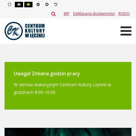
Default
High
High
Set
Set
Set
mode
contrast
contrast
smaller
larger
default
black
black
font
font
font
BIP
Deklaracja dostępności
RODO
white
yellow
mode
mode
Uwaga! Zmiana godzin pracy
W okresie wakacyjnym Centrum Kultury czynne w
godzinach 8:00-16:00.