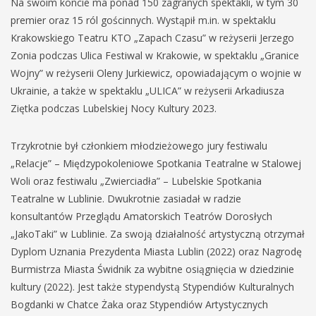
Na swoim koncie ma ponad 150 zagranych spektakli, w tym 30
premier oraz 15 ról gościnnych. Wystąpił m.in. w spektaklu
Krakowskiego Teatru KTO „Zapach Czasu” w reżyserii Jerzego
Zonia podczas Ulica Festiwal w Krakowie, w spektaklu „Granice
Wojny” w reżyserii Oleny Jurkiewicz, opowiadającym o wojnie w
Ukrainie, a także w spektaklu „ULICA” w reżyserii Arkadiusza
Ziętka podczas Lubelskiej Nocy Kultury 2023.
Trzykrotnie był członkiem młodzieżowego jury festiwalu
„Relacje” – Międzypokoleniowe Spotkania Teatralne w Stalowej
Woli oraz festiwalu „Zwierciadła” – Lubelskie Spotkania
Teatralne w Lublinie. Dwukrotnie zasiadał w radzie
konsultantów Przeglądu Amatorskich Teatrów Dorosłych
„JakoTaki” w Lublinie. Za swoją działalność artystyczną otrzymał
Dyplom Uznania Prezydenta Miasta Lublin (2022) oraz Nagrodę
Burmistrza Miasta Świdnik za wybitne osiągnięcia w dziedzinie
kultury (2022). Jest także stypendystą Stypendiów Kulturalnych
Bogdanki w Chatce Żaka oraz Stypendiów Artystycznych