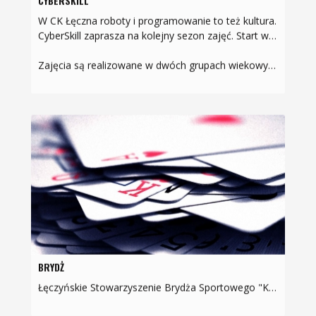
CYBERSKILL
W CK Łęczna roboty i programowanie to też kultura.
CyberSkill zaprasza na kolejny sezon zajęć. Start w październiku.
Zajęcia są realizowane w dwóch grupach wiekowych i…
BRYDŻ
Łęczyńskie Stowarzyszenie Brydża Sportowego "Kurzawka” zaprasza na środowe spotkania brydżowenieważne jaki poziom prezentujesz - każdy znajdzie coś dla siebie:- jeśli nie umiesz grać -