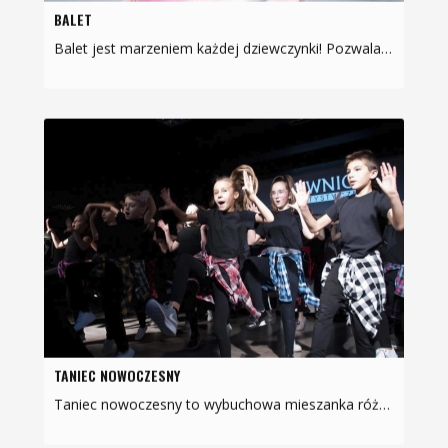
BALET
Balet jest marzeniem każdej dziewczynki! Pozwala nabyć nawyk trzymania prawidłowej postawy ciała, rozwinąć ogólną koordynację ruchową oraz ukształtować wyczucie rytmu. Jeżeli chcesz…
TANIEC NOWOCZESNY
Taniec nowoczesny to wybuchowa mieszanka różnych stylów tanecznych. Na pełnych energii zajęciach tancerze będą mieli okazję poznać elementy takich tańców jak: disco dance, hip hop,