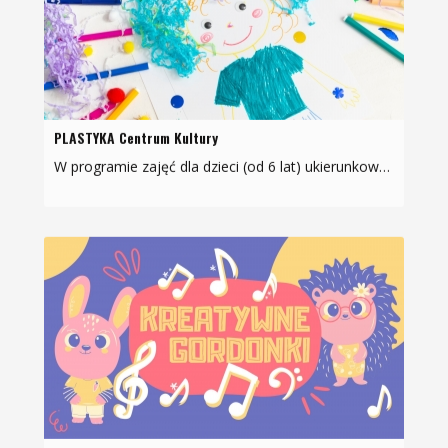
PLASTYKA Centrum Kultury
W programie zajęć dla dzieci (od 6 lat) ukierunkowanych na rozwój kreatywności i wyobraźni: poznawanie technik plastycznych (malarstwo, rysunek, techniki mieszane, kolaż, grafika - druk…