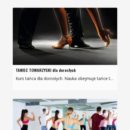
TANIEC TOWARZYSKI dla dorosłych
Kurs tańca dla dorosłych. Nauka obejmuje tańce towarzyskie w prostej, użytkowej formie: walc angielski, walc wiedeński, guickstep, disco-fox, cha-cha-cha, rumba rock a'roll, polka, West coast…