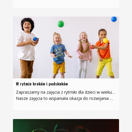
W rytmie kroków i podskoków
Zapraszamy na zajęcia z rytmiki dla dzieci w wieku od 3 do 6 lat!
Nasze zajęcia to wspaniała okazja do rozwijania wrażliwości na muzykę i poszerzania horyzontów. W programie…