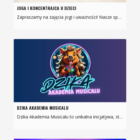
JOGA I KONCENTRAJCA U DZIECI
Zapraszamy na zajęcia jogi i uważności! Nasze spotkania to pełne radości i zabawy chwile, które pomagają maluchom odkrywać moc swojego ciała i umysłu. Podczas zajęć dzieci nauczą się
DZIKA AKADEMIA MUSICALU
Dzika Akademia Musicalu to unikalna inicjatywa, stworzona z myślą o pasjonatach musicalu. Zajęcia w Dzikiej Akademii Musicalu skierowane są do młodzieży i dorosłych, którzy chcą rozwijać