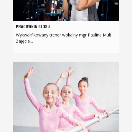
PRACOWNIA GŁOSU
Wykwalifikowany trener wokalny mgr Paulina Multan absolwentka Wokalistyki Jazzowej na Uniwersytecie Marii Curie-Skłodowskiej oraz Psychologii na Katolickim Uniwersytecie Lubelskim.
Zajęcia…