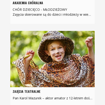
AKADEMIA CHÓRALNA
CHÓR DZIECIĘCO - MŁODZIEŻOWY
Zajęcia skierowane są do dzieci i młodzieży w wieku 8-15 lat i organizowane w ramach projektu Ogólnopolskiego Programu Akademii Chóralnej „Śpiewająca…
ZAJĘCIA TEATRALNE
Pan Karol Mazurek – aktor amator z 12-letnim doświadczeniem scenicznym. Swoje pierwsze kroki stawiał w Gminnym Ośrodku Kultury w Trawnikach, biorąc udział w spektaklach teatralnych już jako…