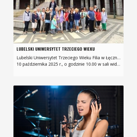
LUBELSKI UNIWERSYTET TRZECIEGO WIEKU
Lubelski Uniwersytet Trzeciego Wieku Filia w Łęcznej zaprasza na uroczystą inaugurację ROKU AKADEMICKIEGO 2025/2026
10 października 2025 r., o godzinie 10.00 w sali widowiskowej…