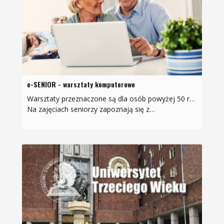
e-SENIOR - warsztaty komputerowe
Warsztaty przeznaczone są dla osób powyżej 50 roku życia. posiadających własny komputer/laptop, które słabo potrafią się nim posługiwać.
Na zajęciach seniorzy zapoznają się z…