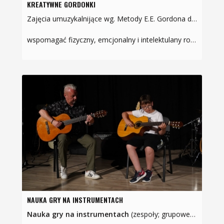
KREATYWNE GORDONKI
Zajęcia umuzykalnijące wg. Metody E.E. Gordona dla dzieci w grupie wiekowej 1-3 lata wraz z opiekunamiZajęcia mają na celu:
wspomagać fizyczny, emcjonalny i intelektulany rozwój…
NAUKA GRY NA INSTRUMENTACH
Nauka gry na instrumentach
(zespoły; grupowe i indywidualne: gitara elektryczna, basowa, ukulele)