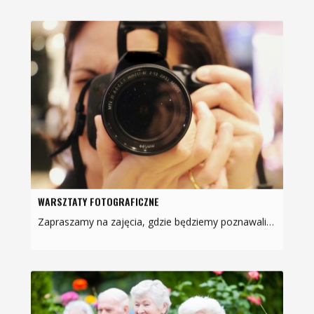
WARSZTATY FOTOGRAFICZNE
Zapraszamy na zajęcia, gdzie będziemy poznawali pięć podstawowych filarów fotografii mobilnej: jakość, popularność, szybkość, dostępność i świadomość. Zdjęcia będziemy robić za…