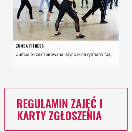
ZUMBA FITNESS
Zumba to zainspirowana latynoskimi rytmami fuzja tańca i aerobiku – zajęcia kierowane są do Pań w każdym wieku. Zumba jest bardzo innowacyjnym systemem fitness, który poprzez świetną
REGULAMIN ZAJĘĆ I
KARTY ZGŁOSZENIA