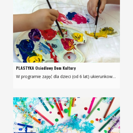
PLASTYKA Osiedlowy Dom Kultury
W programie zajęć dla dzieci (od 6 lat) ukierunkowanych na rozwój kreatywności i wyobraźni: poznawanie technik plastycznych (malarstwo, rysunek, techniki mieszane, kolaż, monotypia, pastel),