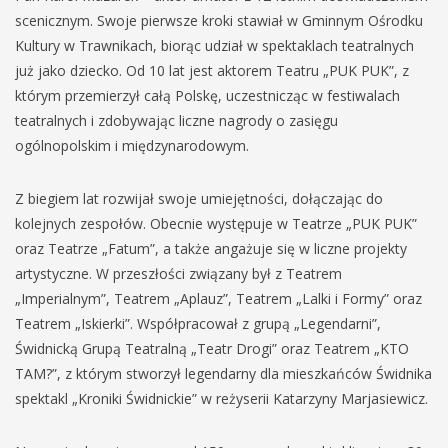
scenicznym. Swoje pierwsze kroki stawiał w Gminnym Ośrodku
Kultury w Trawnikach, biorąc udział w spektaklach teatralnych
już jako dziecko. Od 10 lat jest aktorem Teatru „PUK PUK”, z
którym przemierzył całą Polskę, uczestnicząc w festiwalach
teatralnych i zdobywając liczne nagrody o zasięgu
ogólnopolskim i międzynarodowym.
Z biegiem lat rozwijał swoje umiejętności, dołączając do
kolejnych zespołów. Obecnie występuje w Teatrze „PUK PUK”
oraz Teatrze „Fatum”, a także angażuje się w liczne projekty
artystyczne. W przeszłości związany był z Teatrem
„Imperialnym”, Teatrem „Aplauz”, Teatrem „Lalki i Formy” oraz
Teatrem „Iskierki”. Współpracował z grupą „Legendarni”,
Świdnicką Grupą Teatralną „Teatr Drogi” oraz Teatrem „KTO
TAM?”, z którym stworzył legendarny dla mieszkańców Świdnika
spektakl „Kroniki Świdnickie” w reżyserii Katarzyny Marjasiewicz.