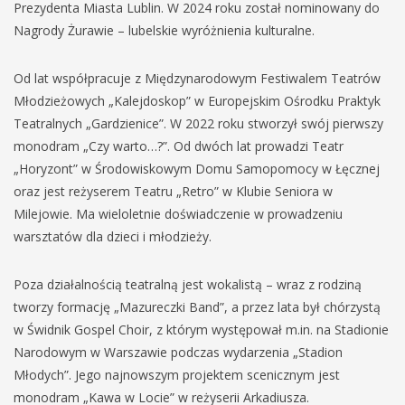
Prezydenta Miasta Lublin. W 2024 roku został nominowany do
Nagrody Żurawie – lubelskie wyróżnienia kulturalne.
Od lat współpracuje z Międzynarodowym Festiwalem Teatrów
Młodzieżowych „Kalejdoskop” w Europejskim Ośrodku Praktyk
Teatralnych „Gardzienice”. W 2022 roku stworzył swój pierwszy
monodram „Czy warto…?”. Od dwóch lat prowadzi Teatr
„Horyzont” w Środowiskowym Domu Samopomocy w Łęcznej
oraz jest reżyserem Teatru „Retro” w Klubie Seniora w
Milejowie. Ma wieloletnie doświadczenie w prowadzeniu
warsztatów dla dzieci i młodzieży.
Poza działalnością teatralną jest wokalistą – wraz z rodziną
tworzy formację „Mazureczki Band”, a przez lata był chórzystą
w Świdnik Gospel Choir, z którym występował m.in. na Stadionie
Narodowym w Warszawie podczas wydarzenia „Stadion
Młodych”. Jego najnowszym projektem scenicznym jest
monodram „Kawa w Locie” w reżyserii Arkadiusza.