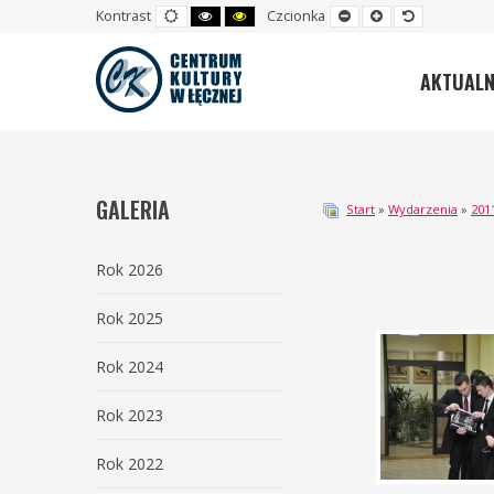
Default
High
High
Set
Set
Set
Kontrast
Czcionka
mode
contrast
contrast
smaller
larger
default
black
black
font
font
font
white
yellow
mode
mode
AKTUALN
GALERIA
Start
»
Wydarzenia
»
201
Rok 2026
Rok 2025
Rok 2024
Rok 2023
Rok 2022