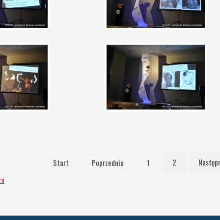
2
Następ
Start
Poprzednia
1
ii