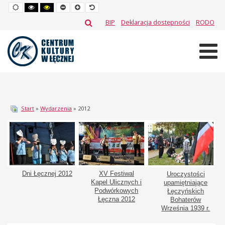
Default
High
High
Set
Set
Set
mode
contrast
contrast
smaller
larger
default
black
black
font
font
font
BIP
Deklaracja dostępności
RODO
white
yellow
mode
mode
Start
»
Wydarzenia
» 2012
Dni Łęcznej 2012
XV Festiwal
Uroczystości
Kapel Ulicznych i
upamiętniające
Podwórkowych
Łęczyńskich
Łęczna 2012
Bohaterów
Września 1939 r.