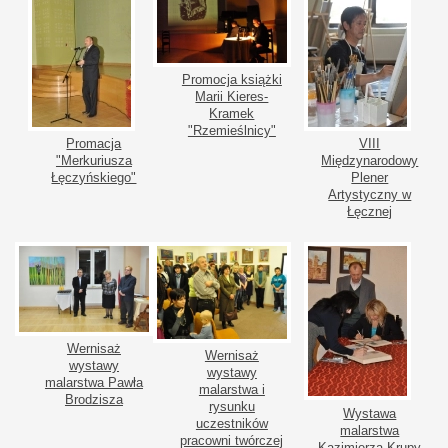
Promocja książki
Marii Kieres-
Kramek
"Rzemieślnicy"
Promacja
VIII
"Merkuriusza
Międzynarodowy
Łęczyńskiego"
Plener
Artystyczny w
Łęcznej
Wernisaż
Wernisaż
wystawy
wystawy
malarstwa Pawła
malarstwa i
Brodzisza
rysunku
Wystawa
uczestników
malarstwa
pracowni twórczej
Kazimierza Krupy