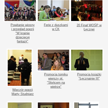
Powitanie wiosny
Ferie z duszkami
20 Finał WOŚP w
i przegląd poezji
w CK
Łęcznej
"W krainie
dziecięcej
fantazji"
Promocja tomiku
Promocja ksiażki
wierszy pt.
"Łęcznainie III"
"Słońcem na
wietrze"
Wieczór poezji
Marty Studniarz